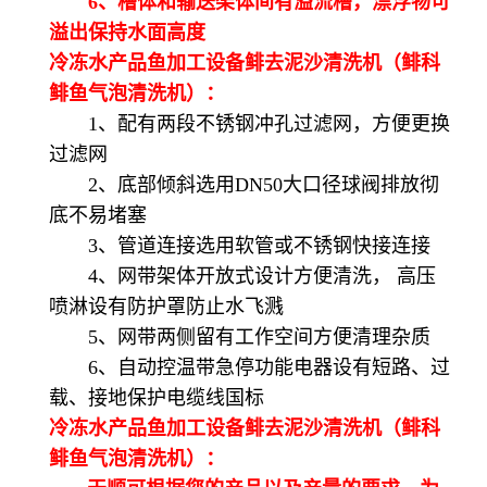
6、槽体和输送架体间有溢流槽，漂浮物可
溢出保持水面高度
冷冻水产品鱼加工设备鲱去泥沙清洗机（鲱科
鲱鱼气泡清洗机）：
1、配有两段不锈钢冲孔过滤网，方便更换
过滤网
2、底部倾斜选用DN50大口径球阀排放彻
底不易堵塞
3、管道连接选用软管或不锈钢快接连接
4、网带架体开放式设计方便清洗， 高压
喷淋设有防护罩防止水飞溅
5、网带两侧留有工作空间方便清理杂质
6、自动控温带急停功能电器设有短路、过
载、接地保护电缆线国标
冷冻水产品鱼加工设备鲱去泥沙清洗机（鲱科
鲱鱼气泡清洗机）：