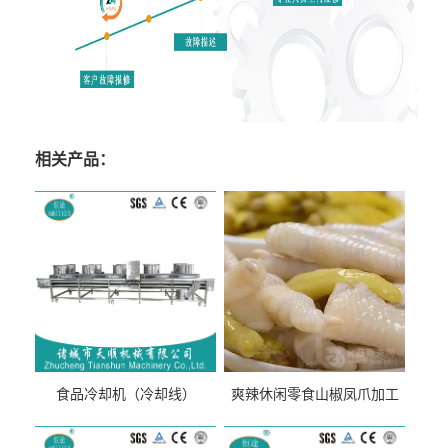
相关产品：
食品冷却机（冷却线）
爽辣休闲零食山椒凤爪加工
生产线（开袋即食泡脚鸡爪
流水线）