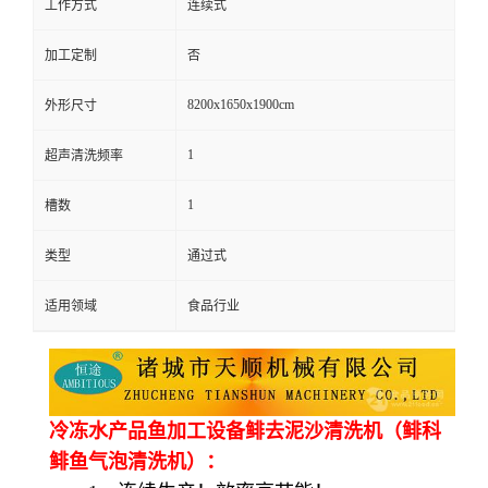
工作方式
连续式
加工定制
否
8200x1650x1900cm
外形尺寸
1
超声清洗频率
1
槽数
类型
通过式
适用领域
食品行业
冷冻水产品鱼加工设备鲱去泥沙清洗机（鲱科
鲱鱼气泡清洗机）：