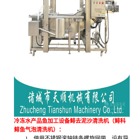
冷冻水产品鱼加工设备鲱去泥沙清洗机（鲱科
鲱鱼气泡清洗机）：
1、使用不锈钢滚轴链条螺旋网带，设有导