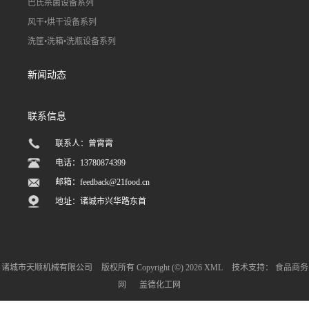
巴氏杀菌设备系列
风干•烘干设备系列
洗筐•洗箱•洗瓶设备系列
新闻动态
联系信息
联系人：曾霄霄
电话：13780874399
邮箱：
feedback@21food.cn
地址：诸城市兴华路东首
诸城市天顺机械有限公司
版权所有 Copyright (©) 2026
XML
技术支持：
食品商务
网
盖德化工网