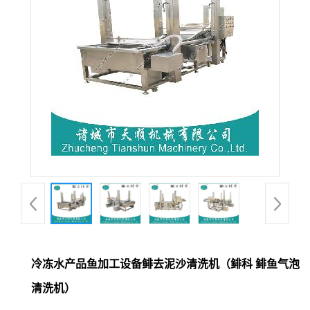
冷冻水产品鱼加工设备鲱去泥沙清洗机（鲱科 鲱鱼气泡
清洗机）