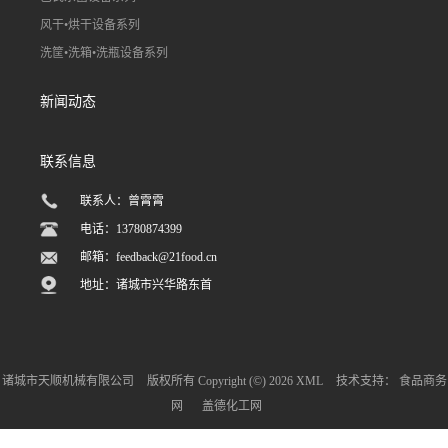
风干•烘干设备系列
洗筐•洗箱•洗瓶设备系列
新闻动态
联系信息
联系人：曾霄霄
电话：13780874399
邮箱：
feedback@21food.cn
地址：诸城市兴华路东首
诸城市天顺机械有限公司
版权所有 Copyright (©) 2026
XML
技术支持：
食品商务
网
盖德化工网