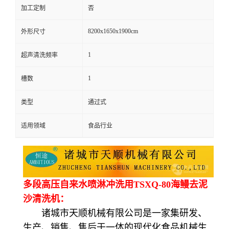
加工定制
否
8200x1650x1900cm
外形尺寸
1
超声清洗频率
1
槽数
类型
通过式
适用领域
食品行业
多段高压自来水喷淋冲洗用TSXQ-80海鳗去泥
沙清洗机：
诸城市天顺机械有限公司是一家集研发、
生产、销售、售后于一体的现代化食品机械生