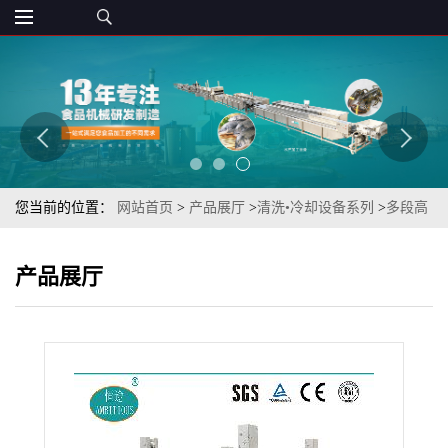
您当前的位置：
网站首页
>
产品展厅
>
清洗•冷却设备系列
>
多段高
压自来水喷淋冲洗用TSXQ-80海鳗去泥沙清洗机
产品展厅