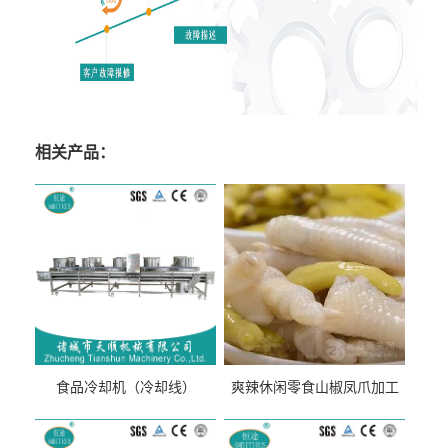
相关产品：
食品冷却机（冷却线）
爽辣休闲零食山椒凤爪加工
生产线（开袋即食泡脚鸡爪
流水线）