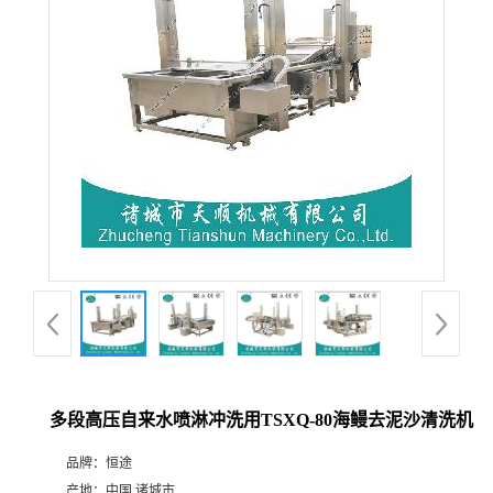
多段高压自来水喷淋冲洗用TSXQ-80海鳗去泥沙清洗机
品牌：
恒途
产地：
中国 诸城市