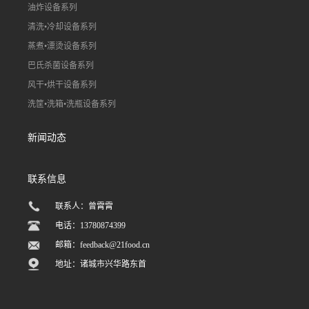
油炸设备系列
清洗•冷却设备系列
蒸煮•漂烫设备系列
巴氏杀菌设备系列
风干•烘干设备系列
洗筐•洗箱•洗瓶设备系列
新闻动态
联系信息
联系人：曾霄霄
电话：13780874399
邮箱：
feedback@21food.cn
地址：诸城市兴华路东首