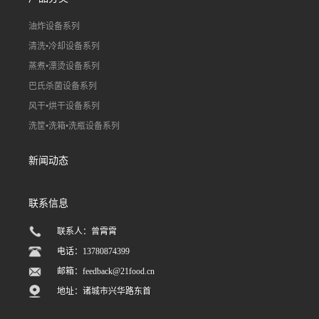
油炸设备系列
清洗•冷却设备系列
蒸煮•漂烫设备系列
巴氏杀菌设备系列
风干•烘干设备系列
洗筐•洗箱•洗瓶设备系列
新闻动态
联系信息
联系人：曾霄霄
电话：13780874399
邮箱：
feedback@21food.cn
地址：诸城市兴华路东首