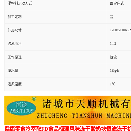
湿物料运动方式
固定床式
加工定制
是
1200x2000x2
外形尺寸
1m2
占地面积
工作原理
旋流
1Kg/h
脱水量
进风温度
1℃
健康零食冷萃取FD食品榴莲风味冻干酸奶块恒途冻干