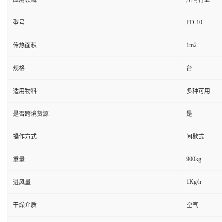
应用领域
所有行业
FD-10
型号
1m2
传热面积
规格
台
适用物料
多种可用
是否跨境货源
是
操作方式
间歇式
900kg
重量
1Kg/h
进风量
干燥介质
空气