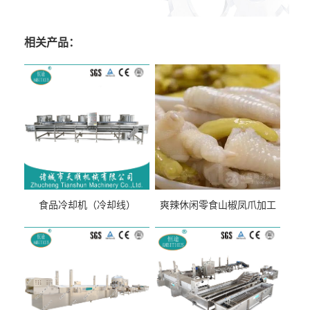
相关产品：
食品冷却机（冷却线）
爽辣休闲零食山椒凤爪加工
生产线（开袋即食泡脚鸡爪
流水线）