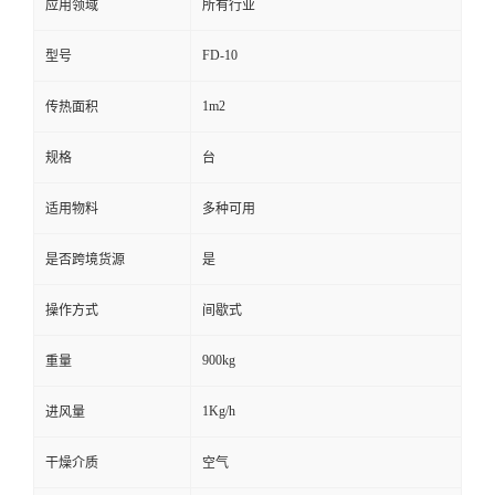
应用领域
所有行业
FD-10
型号
1m2
传热面积
规格
台
适用物料
多种可用
是否跨境货源
是
操作方式
间歇式
900kg
重量
1Kg/h
进风量
干燥介质
空气