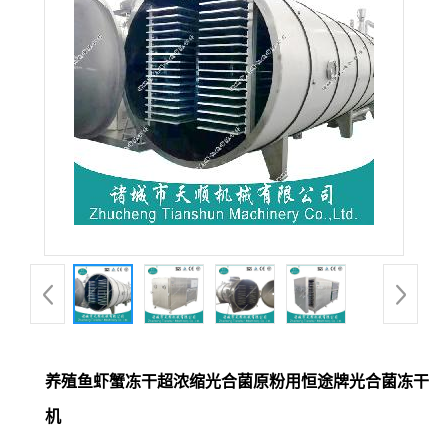
养殖鱼虾蟹冻干超浓缩光合菌原粉用恒途牌光合菌冻干
机