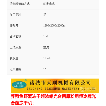
湿物料运动方式
固定床式
加工定制
是
1200x2000x2200m
外形尺寸
1m2
占地面积
工作原理
旋流
1Kg/h
脱水量
进风温度
1℃
养殖鱼虾蟹冻干超浓缩光合菌原粉用恒途牌光
合菌冻干机：