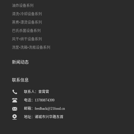
油炸设备系列
清洗•冷却设备系列
蒸煮•漂烫设备系列
巴氏杀菌设备系列
风干•烘干设备系列
洗筐•洗箱•洗瓶设备系列
新闻动态
联系信息
联系人：曾霄霄
电话：13780874399
邮箱：
feedback@21food.cn
地址：诸城市兴华路东首