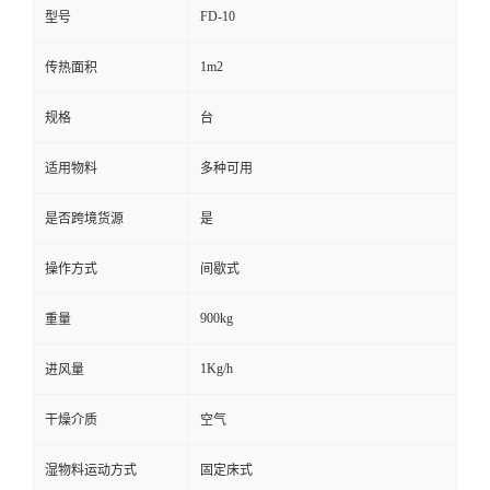
FD-10
型号
1m2
传热面积
规格
台
适用物料
多种可用
是否跨境货源
是
操作方式
间歇式
900kg
重量
1Kg/h
进风量
干燥介质
空气
湿物料运动方式
固定床式