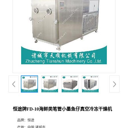
恒途牌FD-10海鲜类笔管小墨鱼仔真空冷冻干燥机
品牌：
恒途
产地：
中国 诸城市