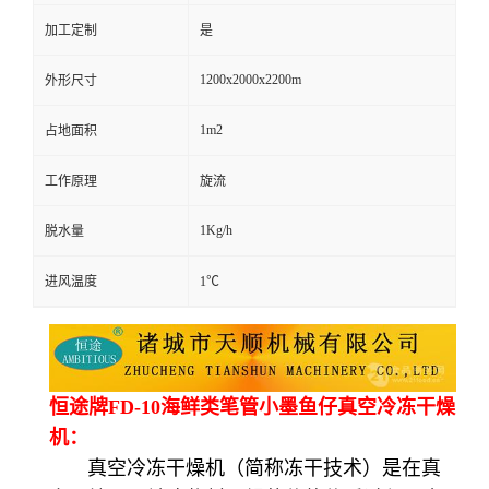
加工定制
是
1200x2000x2200m
外形尺寸
1m2
占地面积
工作原理
旋流
1Kg/h
脱水量
进风温度
1℃
恒途牌FD-10海鲜类笔管小墨鱼仔真空冷冻干燥
机：
真空冷冻干燥机（简称冻干技术）是在真