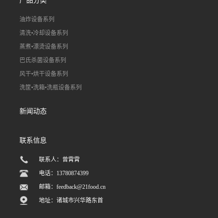
产品分类
油炸设备系列
清洗•冷却设备系列
蒸煮•漂烫设备系列
巴氏杀菌设备系列
风干•烘干设备系列
洗筐•洗箱•洗瓶设备系列
新闻动态
联系信息
联系人：曾霄霄
电话：13780874399
邮箱：
feedback@21food.cn
地址：诸城市兴华路东首