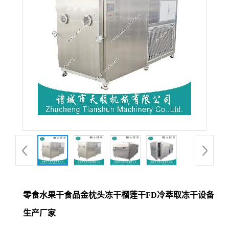
零食水果干食品金枕头冻干榴莲干FD冷萃取冻干设备
生产厂家