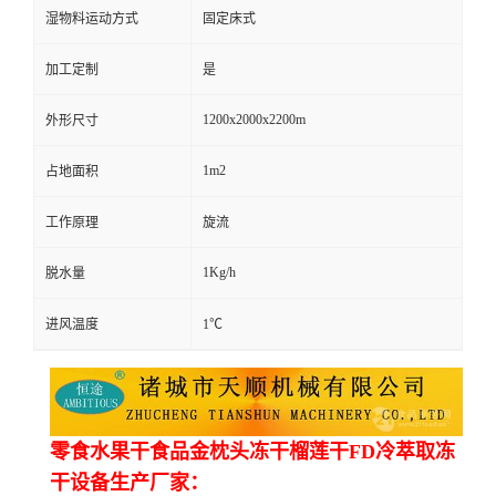
湿物料运动方式
固定床式
加工定制
是
1200x2000x2200m
外形尺寸
1m2
占地面积
工作原理
旋流
1Kg/h
脱水量
进风温度
1℃
零食水果干食品金枕头冻干榴莲干FD冷萃取冻
干设备生产厂家：