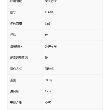
应用领域
所有行业
FD-10
型号
1m2
传热面积
规格
台
适用物料
多种可用
是否跨境货源
是
操作方式
间歇式
900kg
重量
1Kg/h
进风量
干燥介质
空气