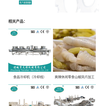
相关产品：
食品冷却机（冷却线）
爽辣休闲零食山椒凤爪加工
生产线（开袋即食泡脚鸡爪
流水线）