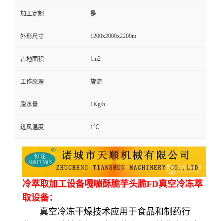
加工定制
是
1200x2000x2200m
外形尺寸
1m2
占地面积
工作原理
旋流
1Kg/h
脱水量
进风温度
1℃
冷萃取加工设备嘎嘣酥脆芋头脆FD真空冷冻萃
取设备：
真空冷冻干燥技术应用于食品和制药行