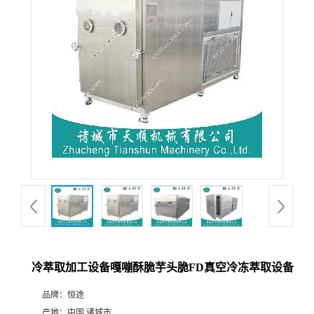
冷萃取加工设备嘎嘣酥脆芋头脆FD真空冷冻萃取设备
品牌：
恒途
产地：
中国 诸城市