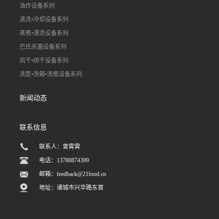
油炸设备系列
清洗•冷却设备系列
蒸煮•漂烫设备系列
巴氏杀菌设备系列
风干•烘干设备系列
洗筐•洗箱•洗瓶设备系列
新闻动态
联系信息
联系人：曾霄霄
电话：13780874399
邮箱：
feedback@21food.cn
地址：诸城市兴华路东首