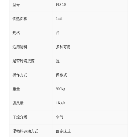
FD-10
型号
1m2
传热面积
规格
台
适用物料
多种可用
是否跨境货源
是
操作方式
间歇式
900kg
重量
1Kg/h
进风量
干燥介质
空气
湿物料运动方式
固定床式