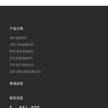
线）
线）
产品分类
油炸设备系列
清洗•冷却设备系列
蒸煮•漂烫设备系列
巴氏杀菌设备系列
风干•烘干设备系列
洗筐•洗箱•洗瓶设备系列
新闻动态
联系信息
联系人：曾霄霄