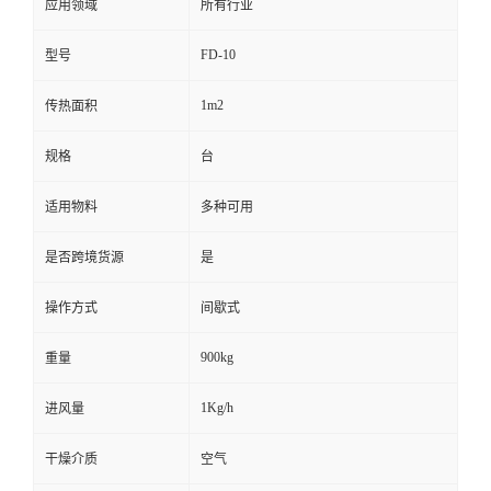
应用领域
所有行业
FD-10
型号
1m2
传热面积
规格
台
适用物料
多种可用
是否跨境货源
是
操作方式
间歇式
900kg
重量
1Kg/h
进风量
干燥介质
空气