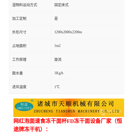
湿物料运动方式
固定床式
加工定制
是
1200x2000x2200m
外形尺寸
1m2
占地面积
工作原理
旋流
1Kg/h
脱水量
进风温度
1℃
网红泡面速食冻干面杯FD冻干面设备厂家（恒
途牌冻干机）：