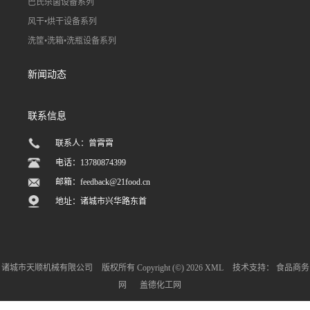
巴氏杀菌设备系列
风干•烘干设备系列
洗筐•洗箱•洗瓶设备系列
新闻动态
联系信息
联系人：曾霄霄
电话：13780874399
邮箱：
feedback@21food.cn
地址：诸城市兴华路东首
诸城市天顺机械有限公司
版权所有 Copyright (©) 2026
XML
技术支持：
食品商务
网
盖德化工网