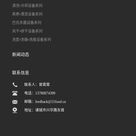
清洗•冷却设备系列
蒸煮•漂烫设备系列
巴氏杀菌设备系列
风干•烘干设备系列
洗筐•洗箱•洗瓶设备系列
新闻动态
联系信息
联系人：曾霄霄
电话：13780874399
邮箱：
feedback@21food.cn
地址：诸城市兴华路东首