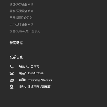
清洗•冷却设备系列
蒸煮•漂烫设备系列
巴氏杀菌设备系列
风干•烘干设备系列
洗筐•洗箱•洗瓶设备系列
新闻动态
联系信息
联系人：曾霄霄
电话：13780874399
邮箱：
feedback@21food.cn
地址：诸城市兴华路东首