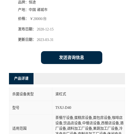
品牌：
恒途
产地：
中国 诸城市
价格：
￥28000/台
发布日期：
2020-12-15
更新日期：
2023-03-31
发送咨询信息
产品详请
杀菌设备类型
滚杠式
TSXJ-D40
型号
茶餐厅设备,蛋糕房设备,面包房设备,咖啡店
设备,饮品店设备,中餐店设备,西餐店设备,酒
适用范围
厂设备,调料加工厂设备,果蔬加工厂设备,冷
冻食品厂设备,肉制品加工厂设备,休闲食品