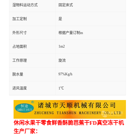
湿物料运动方式
固定床式
加工定制
是
外形尺寸
根据产量订制m
1m2
占地面积
工作原理
旋流
97%Kg/h
脱水量
进风温度
1℃
休闲水果干零食鲜香酥脆芭蕉干FD真空冻干机
生产厂家：