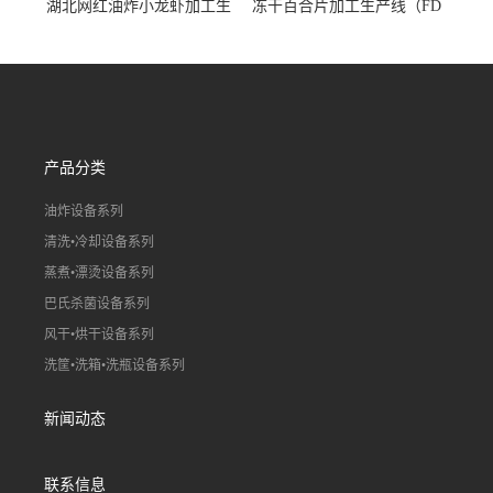
湖北网红油炸小龙虾加工生
冻干百合片加工生产线（FD
产线（虾稻虾油炸加工流水
真空冻干百合片加工流水
线）
线）
产品分类
油炸设备系列
清洗•冷却设备系列
蒸煮•漂烫设备系列
巴氏杀菌设备系列
风干•烘干设备系列
洗筐•洗箱•洗瓶设备系列
新闻动态
联系信息