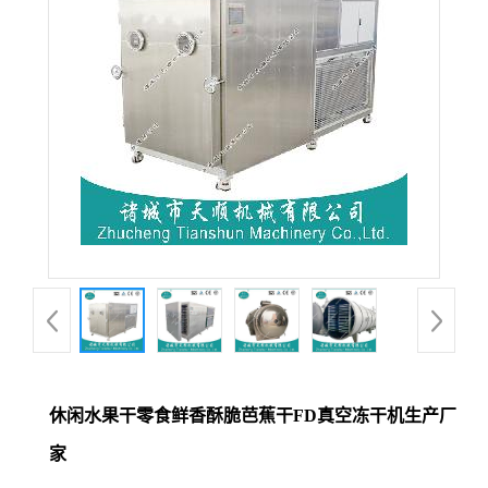
休闲水果干零食鲜香酥脆芭蕉干FD真空冻干机生产厂
家