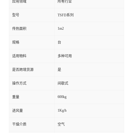
应用领域
所有行业
型号
TSFD系列
1m2
传热面积
规格
台
适用物料
多种可用
是否跨境货源
是
操作方式
间歇式
600kg
重量
1Kg/h
进风量
干燥介质
空气