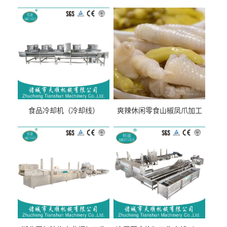
食品冷却机（冷却线）
爽辣休闲零食山椒凤爪加工
生产线（开袋即食泡脚鸡爪
流水线）