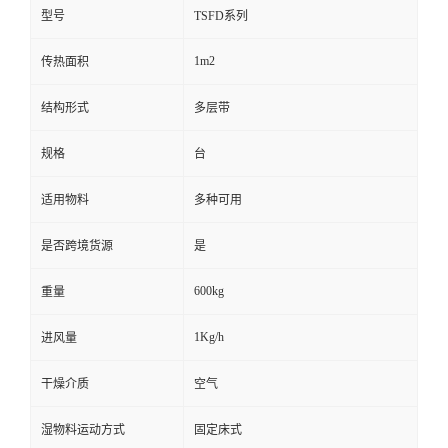
型号
TSFD系列
1m2
传热面积
结构形式
多层带
规格
台
适用物料
多种可用
是否跨境货源
是
600kg
重量
1Kg/h
进风量
干燥介质
空气
湿物料运动方式
固定床式