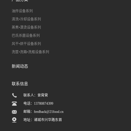
油炸设备系列
清洗•冷却设备系列
蒸煮•漂烫设备系列
巴氏杀菌设备系列
风干•烘干设备系列
洗筐•洗箱•洗瓶设备系列
新闻动态
联系信息
联系人：曾霄霄
电话：13780874399
邮箱：
feedback@21food.cn
地址：诸城市兴华路东首