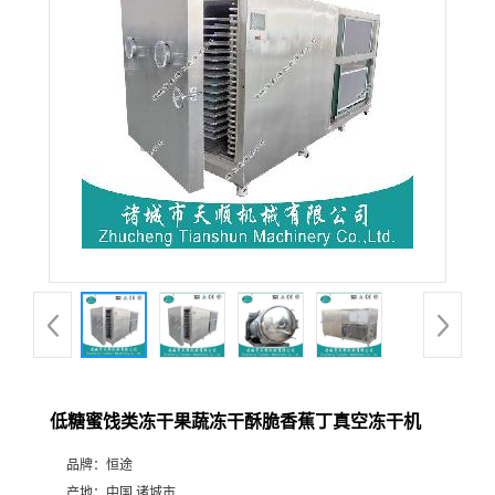
低糖蜜饯类冻干果蔬冻干酥脆香蕉丁真空冻干机
品牌：
恒途
产地：
中国 诸城市