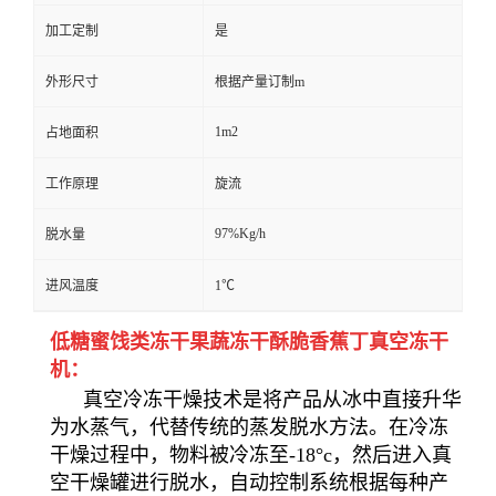
加工定制
是
外形尺寸
根据产量订制m
1m2
占地面积
工作原理
旋流
97%Kg/h
脱水量
进风温度
1℃
低糖蜜饯类冻干果蔬冻干酥脆香蕉丁真空冻干
机：
真空冷冻干燥技术是将产品从冰中直接升华
为水蒸气，代替传统的蒸发脱水方法。在冷冻
干燥过程中，物料被冷冻至-18°c，然后进入真
空干燥罐进行脱水，自动控制系统根据每种产