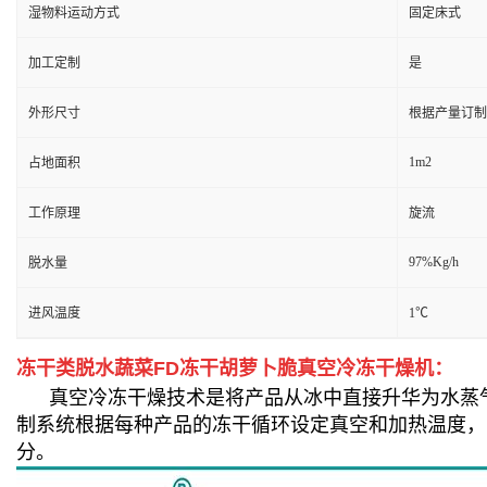
湿物料运动方式
固定床式
加工定制
是
外形尺寸
根据产量订制
1m2
占地面积
工作原理
旋流
97%Kg/h
脱水量
进风温度
1℃
冻干类脱水蔬菜FD冻干胡萝卜脆真空冷冻干燥机：
真空冷冻干燥技术是将产品从冰中直接升华为水蒸气
制系统根据每种产品的冻干循环设定真空和加热温度，
分。