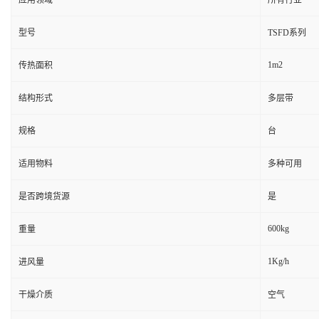
应用领域
所有行业
型号
TSFD系列
1m2
传热面积
结构形式
多层带
规格
台
适用物料
多种可用
是否跨境货源
是
600kg
重量
1Kg/h
进风量
干燥介质
空气