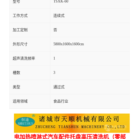
TSXK-60
型号
工作方式
连续式
加工定制
否
5800x1600x1600cm
外形尺寸
1
超声清洗频率
3
槽数
类型
通过式
适用领域
食品行业
电加热喷淋式汽车配件托盘高压清洗机（零部