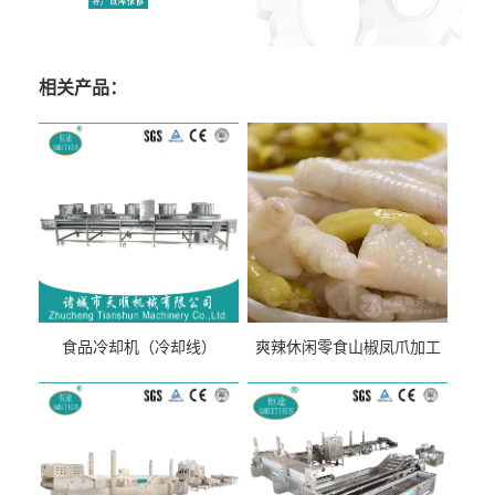
相关产品：
食品冷却机（冷却线）
爽辣休闲零食山椒凤爪加工
生产线（开袋即食泡脚鸡爪
流水线）