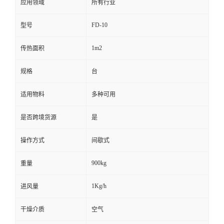
应用领域
所有行业
FD-10
型号
1m2
传热面积
规格
台
适用物料
多种可用
是否跨境货源
是
操作方式
间歇式
900kg
重量
1Kg/h
进风量
干燥介质
空气