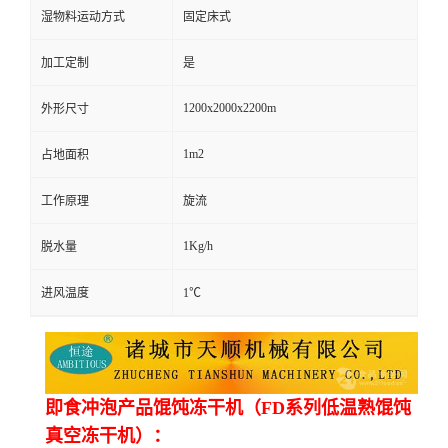
湿物料运动方式
固定床式
加工定制
是
1200x2000x2200m
外形尺寸
1m2
占地面积
工作原理
旋流
1Kg/h
脱水量
进风温度
1℃
即食冲泡产品馄饨冻干机（FD系列低温熟馄饨
真空冻干机）：