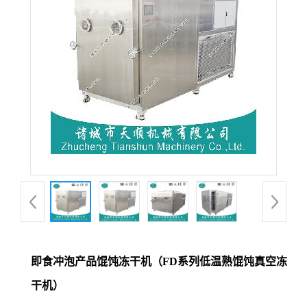
即食冲泡产品馄饨冻干机（FD系列低温熟馄饨真空冻
干机）