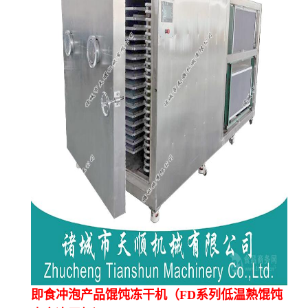
即食冲泡产品馄饨冻干机（FD系列低温熟馄饨