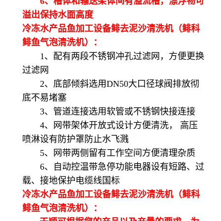
6、槽体和输送架体间有溢流槽，漂浮物可
溢出保持水面高度
冷冻水产品鱼加工设备鲱去泥沙清洗机（鲱科
鲱鱼气泡清洗机）：
1、配有两段不锈钢冲孔过滤网，方便更换
过滤网
2、底部倾斜选用DN50大口径球阀排放彻
底不易堵塞
3、管道连接选用软管或不锈钢快接连接
4、网带架体开放式设计方便清洗， 高压
喷淋设有防护罩防止水飞溅
5、网带两侧留有工作空间方便清理杂质
6、自动控温带急停功能电器设有短路、过
载、接地保护电缆线国标
冷冻水产品鱼加工设备鲱去泥沙清洗机（鲱科
鲱鱼气泡清洗机）：