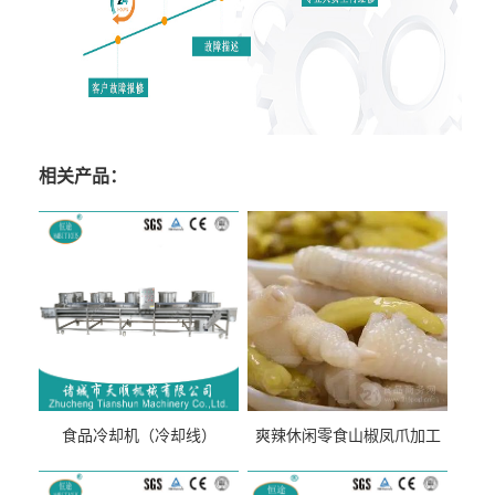
相关产品：
食品冷却机（冷却线）
爽辣休闲零食山椒凤爪加工
生产线（开袋即食泡脚鸡爪
流水线）