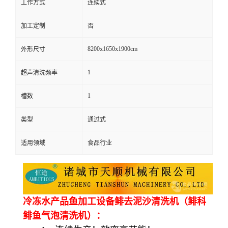
工作方式
连续式
加工定制
否
8200x1650x1900cm
外形尺寸
1
超声清洗频率
1
槽数
类型
通过式
适用领域
食品行业
冷冻水产品鱼加工设备鲱去泥沙清洗机（鲱科
鲱鱼气泡清洗机）：