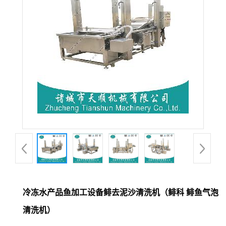
冷冻水产品鱼加工设备鲱去泥沙清洗机（鲱科 鲱鱼气泡
清洗机）