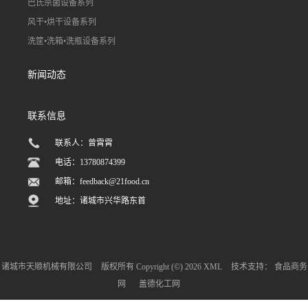
巴氏杀菌设备系列
风干•烘干设备系列
洗筐•洗箱•洗瓶设备系列
新闻动态
联系信息
联系人：曾霄霄
电话：13780874399
邮箱：
feedback@21food.cn
地址：诸城市兴华路东首
诸城市天顺机械有限公司
版权所有 Copyright (©) 2026
XML
技术支持：
食品商务
网
盖德化工网