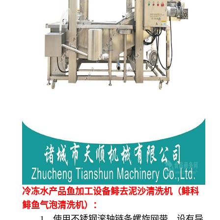
冷冻水产品鱼加工设备鲱去泥沙清洗机（鲱科
鲱鱼气泡清洗机）：
1、使用不锈钢滚轴链条螺旋网带，设有导