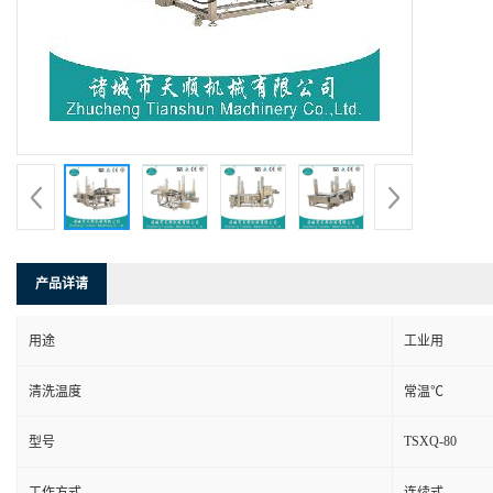
产品详请
用途
工业用
清洗温度
常温℃
TSXQ-80
型号