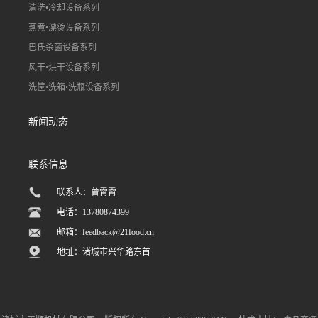
清洗•冷却设备系列
蒸煮•漂烫设备系列
巴氏杀菌设备系列
风干•烘干设备系列
洗筐•洗箱•洗瓶设备系列
新闻动态
联系信息
联系人：曾霄霄
电话：13780874399
邮箱：
feedback@21food.cn
地址：诸城市兴华路东首