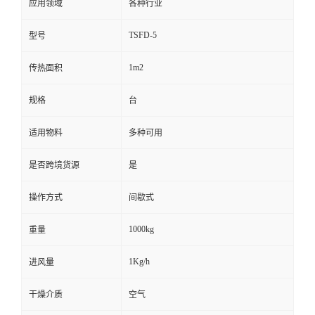
应用领域
各种行业
TSFD-5
型号
1m2
传热面积
规格
台
适用物料
多种可用
是否跨境货源
是
操作方式
间歇式
1000kg
重量
1Kg/h
进风量
干燥介质
空气