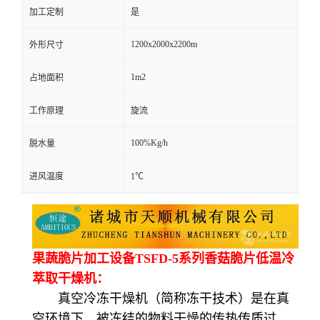
加工定制
是
1200x2000x2200m
外形尺寸
1m2
占地面积
工作原理
旋流
100%Kg/h
脱水量
进风温度
1℃
果蔬脆片加工设备TSFD-5系列香菇脆片低温冷
萃取干燥机：
真空冷冻干燥机（简称冻干技术）是在真
空环境下，被冻结的物料干燥的传热传质过