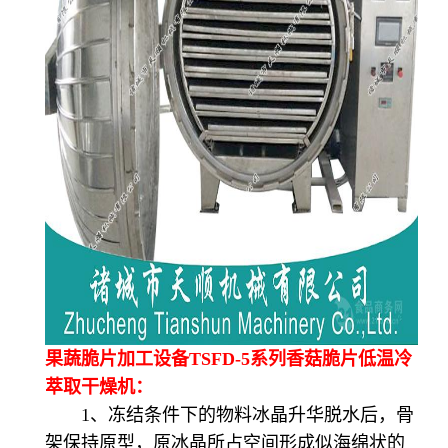
果蔬脆片加工设备TSFD-5系列香菇脆片低温冷
萃取干燥机：
1、冻结条件下的物料冰晶升华脱水后，骨
架保持原型，原冰晶所占空间形成似海绵状的