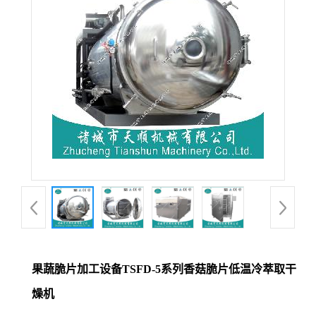
果蔬脆片加工设备TSFD-5系列香菇脆片低温冷萃取干
燥机