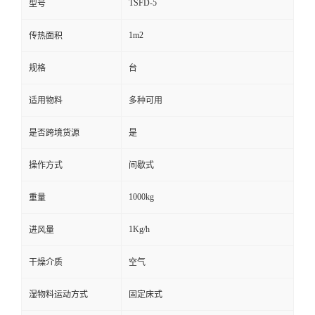
TSFD-5
型号
1m2
传热面积
规格
台
适用物料
多种可用
是否跨境货源
是
操作方式
间歇式
1000kg
重量
1Kg/h
进风量
干燥介质
空气
湿物料运动方式
固定床式