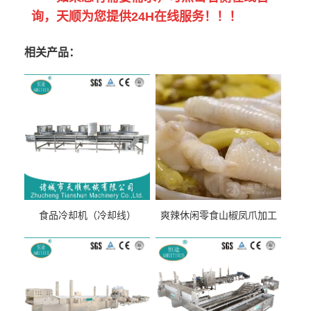
询，天顺为您提供24H在线服务！！！
相关产品：
食品冷却机（冷却线）
爽辣休闲零食山椒凤爪加工
生产线（开袋即食泡脚鸡爪
流水线）