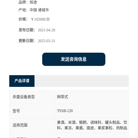
品牌：
恒途
产地：
中国 诸城市
价格：
￥182000/台
发布日期：
2021-04-20
更新日期：
2023-03-31
发送咨询信息
产品详请
杀菌设备类型
网带式
TSSB-120
型号
果酒、米酒、糍粑、调味料、罐头制品、饮
适用范围
料、果冻、果酱、面皮、果浆果粒、肉制品