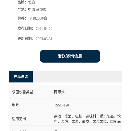
品牌：
恒途
产地：
中国 诸城市
价格：
￥182000/台
发布日期：
2021-04-20
更新日期：
2023-03-31
发送咨询信息
产品详请
杀菌设备类型
网带式
TSSB-120
型号
果酒、米酒、糍粑、调味料、罐头制品、饮
适用范围
料、果冻、果酱、面皮、果浆果粒、肉制品