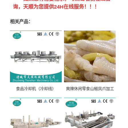
询，天顺为您提供24H在线服务！！！
相关产品：
食品冷却机（冷却线）
爽辣休闲零食山椒凤爪加工
生产线（开袋即食泡脚鸡爪
流水线）