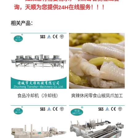
询，天顺为您提供24H在线服务！！！
相关产品：
食品冷却机（冷却线）
爽辣休闲零食山椒凤爪加工
生产线（开袋即食泡脚鸡爪
流水线）