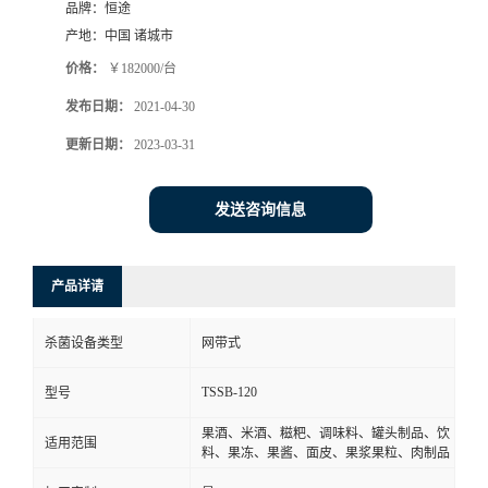
品牌：
恒途
产地：
中国 诸城市
价格：
￥182000/台
发布日期：
2021-04-30
更新日期：
2023-03-31
发送咨询信息
产品详请
杀菌设备类型
网带式
TSSB-120
型号
果酒、米酒、糍粑、调味料、罐头制品、饮
适用范围
料、果冻、果酱、面皮、果浆果粒、肉制品