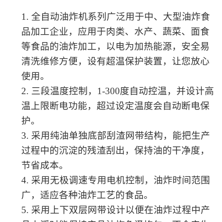
1.
全自动油炸机系列广泛用于中、大型油炸食
品加工企业，应用于肉类、水产、蔬菜、面食
等食品的油炸加工，以电为加热能源，安全易
清洗维修方便，设有超温保护装置，让您放心
使用。
2.
三段
温度控制，
1-300度
自动控温，并设计高
温上限断电功能，超过设定温度
会自动
断电
保
护
。
3.
采用纯油
单独底部刮渣网带
结构，能
把生产
过程中的沉淀的残渣刮出
，保持油的干净度
，
节省成本。
4.
采用
无极
调速专用电机控制，油炸时间范围
广，适应各种油炸工艺的食品。
5.
采用上下双层网带设计以便在油炸过程中产