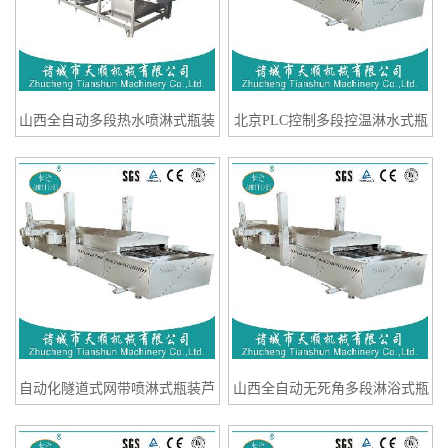
山西全自动多段热水喷淋式瓶装
北京PLC控制多段控温淋水式瓶
茉莉果酒TSSB-60低温灭菌冷却
装桑葚果酒TSSB-60低温灭菌冷
流水线
却流水线
自动化隧道式网带喷淋式瓶装芦
山西全自动无死角多段淋浴式瓶
荟荔枝味果冻巴氏杀菌冷却设备
装葡萄风味果冻爽TSSB-120巴氏