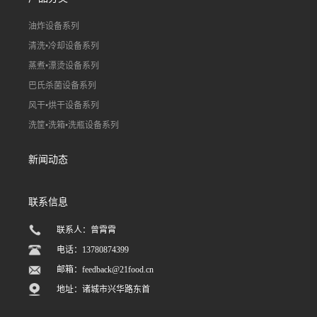
油炸设备系列
清洗•冷却设备系列
蒸煮•漂烫设备系列
巴氏杀菌设备系列
风干•烘干设备系列
洗筐•洗箱•洗瓶设备系列
新闻动态
联系信息
联系人：曾霄霄
电话：13780874399
邮箱：
feedback@21food.cn
地址：诸城市兴华路东首