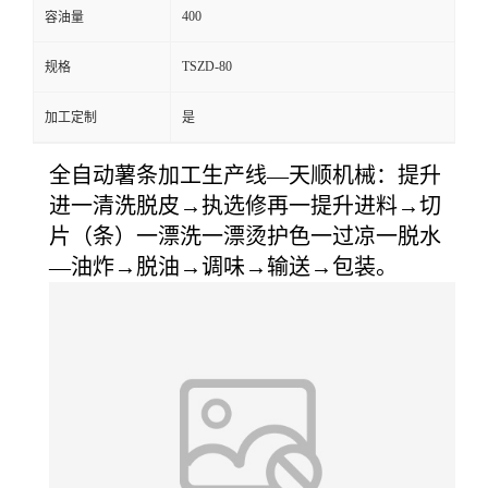
400
容油量
TSZD-80
规格
加工定制
是
全自动薯条加工生产线—天顺机械：提升
进一清洗脱皮→执选修再一提升进料→切
片（条）一漂洗一漂烫护色一过凉一脱水
—油炸→脱油→调味→输送→包装。