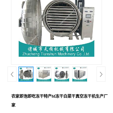
农家即泡即吃冻干特产fd冻干白菜干真空冻干机生产厂
家