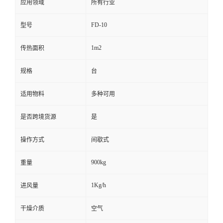
应用领域
所有行业
FD-10
型号
1m2
传热面积
规格
台
适用物料
多种可用
是否跨境货源
是
操作方式
间歇式
900kg
重量
1Kg/h
进风量
干燥介质
空气