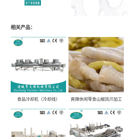
相关产品：
食品冷却机（冷却线）
爽辣休闲零食山椒凤爪加工
生产线（开袋即食泡脚鸡爪
流水线）