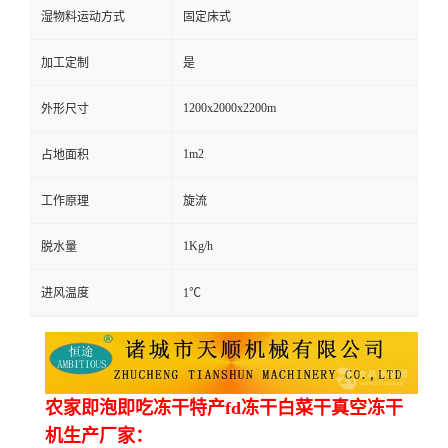
湿物料运动方式
固定床式
加工定制
是
1200x2000x2200m
外形尺寸
1m2
占地面积
工作原理
旋流
1Kg/h
脱水量
进风温度
1℃
农家即泡即吃冻干特产fd冻干白菜干真空冻干
机生产厂家：