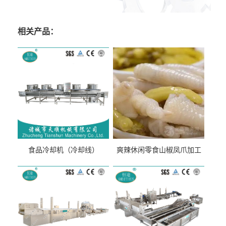
相关产品：
食品冷却机（冷却线）
爽辣休闲零食山椒凤爪加工
生产线（开袋即食泡脚鸡爪
流水线）