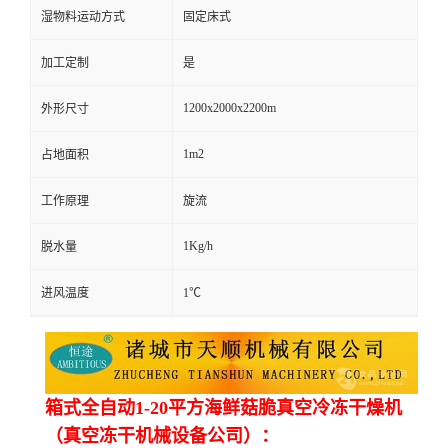
湿物料运动方式
固定床式
加工定制
是
1200x2000x2200m
外形尺寸
1m2
占地面积
工作原理
旋流
1Kg/h
脱水量
进风温度
1℃
箱式全自动1-20平方海鲜菇脆真空冷冻干燥机
（真空冻干机械设备公司）：