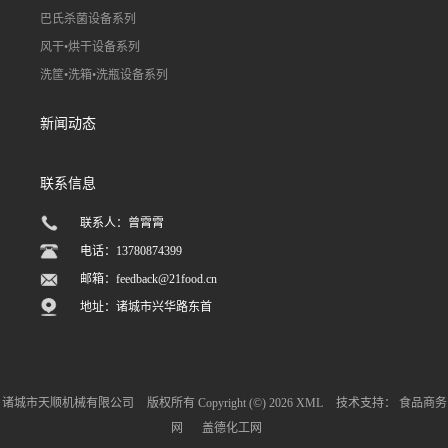
巴氏杀菌设备系列
风干•烘干设备系列
洗筐•洗箱•洗瓶设备系列
新闻动态
联系信息
联系人：曾霄霄
电话：13780874399
邮箱：
feedback@21food.cn
地址：诸城市兴华路东首
诸城市天顺机械有限公司
版权所有 Copyright (©) 2026
XML
技术支持：
食品商务
网
盖德化工网