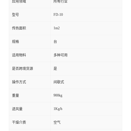
应用领域
所有行业
FD-10
型号
1m2
传热面积
规格
台
适用物料
多种可用
是否跨境货源
是
操作方式
间歇式
900kg
重量
1Kg/h
进风量
干燥介质
空气