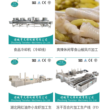
食品冷却机（冷却线）
爽辣休闲零食山椒凤爪加工
生产线（开袋即食泡脚鸡爪
流水线）
湖北网红油炸小龙虾加工生
冻干百合片加工生产线（FD