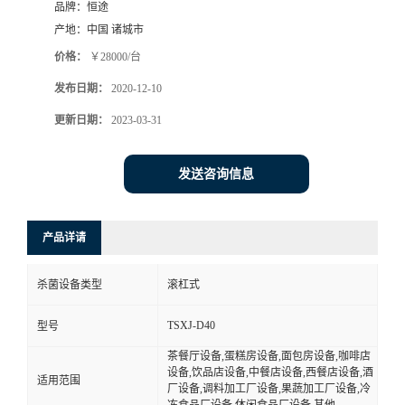
品牌：
恒途
产地：
中国 诸城市
价格：
￥28000/台
发布日期：
2020-12-10
更新日期：
2023-03-31
发送咨询信息
产品详请
杀菌设备类型
滚杠式
TSXJ-D40
型号
茶餐厅设备,蛋糕房设备,面包房设备,咖啡店
设备,饮品店设备,中餐店设备,西餐店设备,酒
适用范围
厂设备,调料加工厂设备,果蔬加工厂设备,冷
冻食品厂设备,休闲食品厂设备,其他