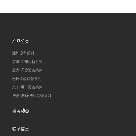
产线（虾稻虾油炸加工流水
真空冻干百合片加工流水
线）
线）
产品分类
油炸设备系列
清洗•冷却设备系列
蒸煮•漂烫设备系列
巴氏杀菌设备系列
风干•烘干设备系列
洗筐•洗箱•洗瓶设备系列
新闻动态
联系信息