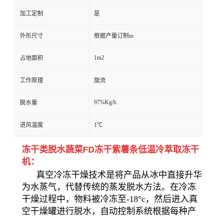
加工定制
是
外形尺寸
根据产量订制m
1m2
占地面积
工作原理
旋流
97%Kg/h
脱水量
进风温度
1℃
冻干类脱水蔬菜FD冻干紫薯条低温冷萃取冻干
机：
真空冷冻干燥技术是将产品从冰中直接升华
为水蒸气，代替传统的蒸发脱水方法。在冷冻
干燥过程中，物料被冷冻至-18°c，然后进入真
空干燥罐进行脱水，自动控制系统根据每种产