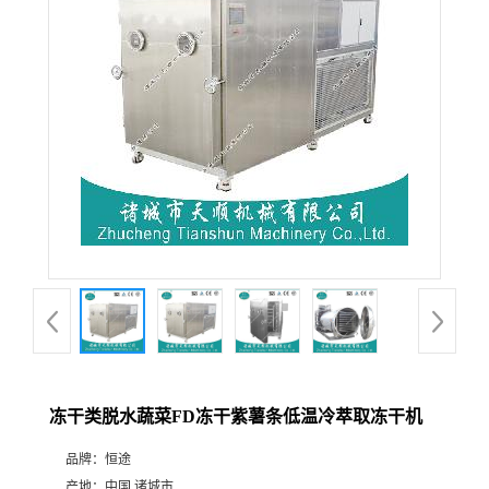
冻干类脱水蔬菜FD冻干紫薯条低温冷萃取冻干机
品牌：
恒途
产地：
中国 诸城市