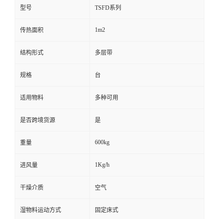
型号
TSFD系列
1m2
传热面积
结构形式
多层带
规格
台
适用物料
多种可用
是否跨境货源
是
600kg
重量
1Kg/h
进风量
干燥介质
空气
湿物料运动方式
固定床式