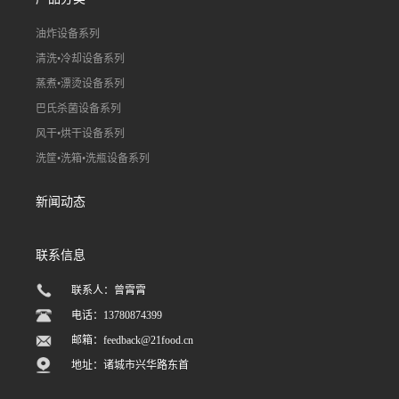
油炸设备系列
清洗•冷却设备系列
蒸煮•漂烫设备系列
巴氏杀菌设备系列
风干•烘干设备系列
洗筐•洗箱•洗瓶设备系列
新闻动态
联系信息
联系人：曾霄霄
电话：13780874399
邮箱：
feedback@21food.cn
地址：诸城市兴华路东首