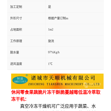
加工定制
是
外形尺寸
根据产量订制m
1m2
占地面积
工作原理
旋流
97%Kg/h
脱水量
进风温度
1℃
休闲零食果蔬脆片冻干酥脆蔓越莓低温冷萃取
冻干机：
真空冷冻干燥机可广泛应用于蔬菜、水