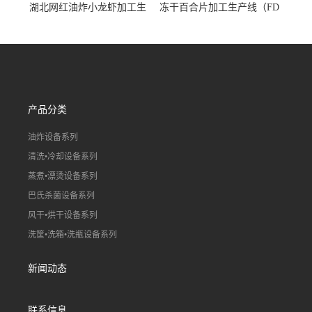
湖北网红油炸小龙虾加工生
冻干百合片加工生产线（FD
产线（虾稻虾油炸加工流水
真空冻干百合片加工流水
线）
线）
产品分类
油炸设备系列
清洗•冷却设备系列
蒸煮•漂烫设备系列
巴氏杀菌设备系列
风干•烘干设备系列
洗筐•洗箱•洗瓶设备系列
新闻动态
联系信息