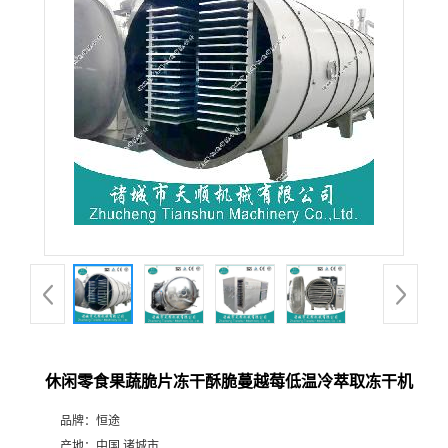
休闲零食果蔬脆片冻干酥脆蔓越莓低温冷萃取冻干机
品牌：
恒途
产地：
中国 诸城市