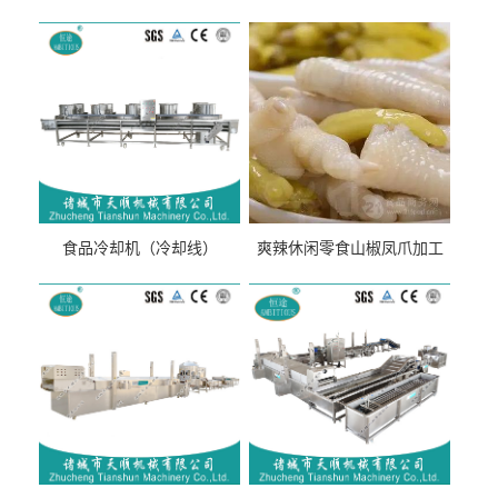
食品冷却机（冷却线）
爽辣休闲零食山椒凤爪加工
生产线（开袋即食泡脚鸡爪
流水线）