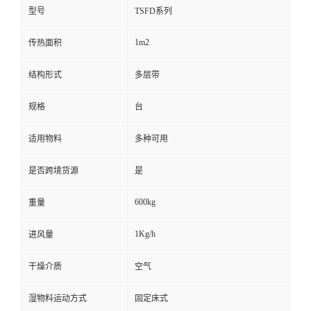
型号
TSFD系列
1m2
传热面积
结构形式
多层带
规格
台
适用物料
多种可用
是否跨境货源
是
600kg
重量
1Kg/h
进风量
干燥介质
空气
湿物料运动方式
固定床式