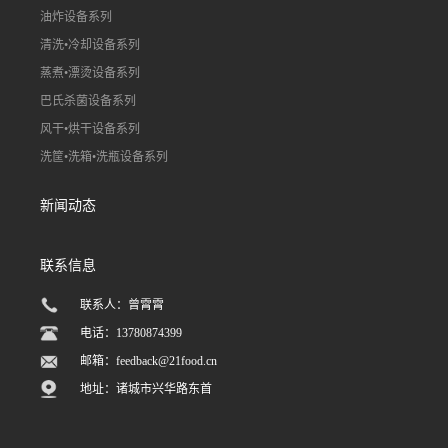
油炸设备系列
清洗•冷却设备系列
蒸煮•漂烫设备系列
巴氏杀菌设备系列
风干•烘干设备系列
洗筐•洗箱•洗瓶设备系列
新闻动态
联系信息
联系人：曾霄霄
电话：13780874399
邮箱：
feedback@21food.cn
地址：诸城市兴华路东首