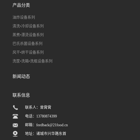
产品分类
油炸设备系列
清洗•冷却设备系列
蒸煮•漂烫设备系列
巴氏杀菌设备系列
风干•烘干设备系列
洗筐•洗箱•洗瓶设备系列
新闻动态
联系信息
联系人：曾霄霄
电话：13780874399
邮箱：
feedback@21food.cn
地址：诸城市兴华路东首