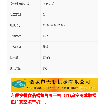
湿物料运动方式
固定床式
加工定制
是
1200x2000x2200m
外形尺寸
1m2
占地面积
工作原理
旋流
1Kg/h
脱水量
进风温度
1℃
方便快餐食品鳕鱼片冻干机（FD真空冷萃取鳕
鱼片真空冻干机）：