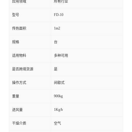
应用领域
所有行业
FD-10
型号
1m2
传热面积
规格
台
适用物料
多种可用
是否跨境货源
是
操作方式
间歇式
900kg
重量
1Kg/h
进风量
干燥介质
空气