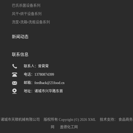
巴氏杀菌设备系列
风干•烘干设备系列
洗筐•洗箱•洗瓶设备系列
新闻动态
联系信息
联系人：曾霄霄
电话：13780874399
邮箱：
feedback@21food.cn
地址：诸城市兴华路东首
诸城市天顺机械有限公司
版权所有 Copyright (©) 2026
XML
技术支持：
食品商务
网
盖德化工网