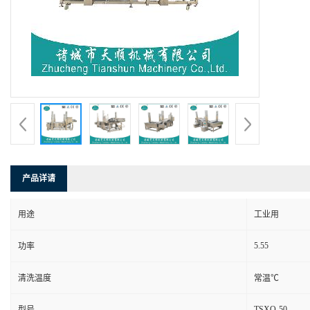
产品详请
用途
工业用
5.55
功率
清洗温度
常温℃
TSXQ-50