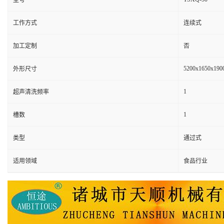
型号
工作方式
连续式
加工定制
否
5200x1650x190
外形尺寸
1
超声清洗频率
1
槽数
类型
通过式
适用领域
食品行业