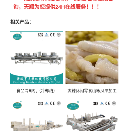
询，天顺为您提供24H在线服务！！！
相关产品：
食品冷却机（冷却线）
爽辣休闲零食山椒凤爪加工
生产线（开袋即食泡脚鸡爪
流水线）