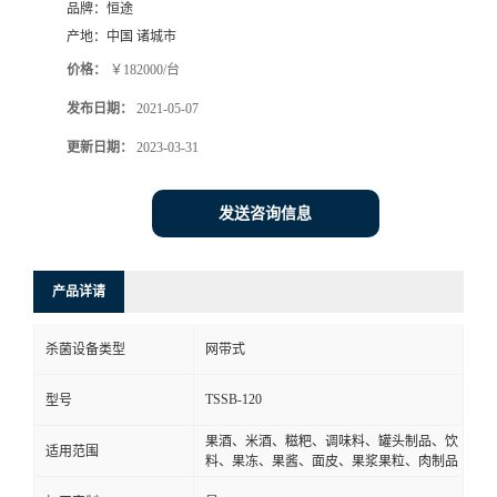
品牌：
恒途
产地：
中国 诸城市
价格：
￥182000/台
发布日期：
2021-05-07
更新日期：
2023-03-31
发送咨询信息
产品详请
杀菌设备类型
网带式
TSSB-120
型号
果酒、米酒、糍粑、调味料、罐头制品、饮
适用范围
料、果冻、果酱、面皮、果浆果粒、肉制品