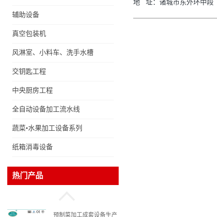
地
址：
诸城市东外环中段
辅助设备
食品冷却机（冷却线）
真空包装机
风淋室、小料车、洗手水槽
爽辣休闲零食山椒凤爪加
等
交钥匙工程
工生产线（开袋即食泡脚
中央厨房工程
鸡爪流水线）
全自动设备加工流水线
湖北网红油炸小龙虾加工
蔬菜•水果加工设备系列
生产线（虾稻虾油炸加工
流水线）
纸箱消毒设备
冻干百合片加工生产线
热门产品
（FD真空冻干百合片加
工流水线）
预制菜加工成套设备生产