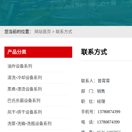
您当前的位置：
网站首页
>
联系方式
联系方式
产品分类
油炸设备系列
清洗•冷却设备系列
联系人：
曾霄霄
蒸煮•漂烫设备系列
部
门：
销售
巴氏杀菌设备系列
职
位：
经理
手机号：
13780874399
风干•烘干设备系列
电
话：
13780874399
洗筐•洗箱•洗瓶设备系列