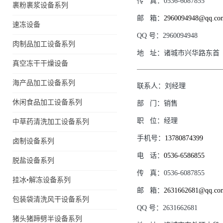
传
真：
0536-6087855
裹粉裹浆设备系列
邮
箱：
2960094948@qq.co
速冻设备
QQ
号：
2960094948
肉制品加工设备系列
地
址：
诸城市兴华路东首
真空冻干干燥设备
海产品加工设备系列
联系人：
刘经理
休闲食品加工设备系列
部
门：
销售
职
位：
经理
中草药清洗加工设备系列
手机号：
13780874399
卤制设备系列
电
话：
0536-6586855
脱盐设备系列
传
真：
0536-6087855
挂冰•解冻设备系列
邮
箱：
2631662681@qq.co
包装袋清洗风干设备系列
QQ
号：
2631662681
猪头猪蹄劈半设备系列