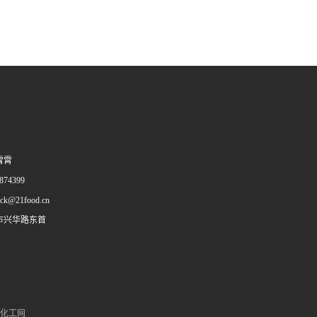
霄霄
74399
ack@21food.cn
市兴华路东首
化工网