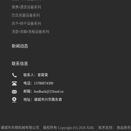
蒸煮•漂烫设备系列
巴氏杀菌设备系列
风干•烘干设备系列
洗筐•洗箱•洗瓶设备系列
新闻动态
联系信息
联系人：曾霄霄
电话：13780874399
邮箱：
feedback@21food.cn
地址：诸城市兴华路东首
诸城市天顺机械有限公司
版权所有 Copyright (©) 2026
XML
技术支持：
食品商务