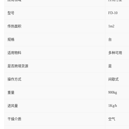
应用领域
所有行业
FD-10
型号
1m2
传热面积
规格
台
适用物料
多种可用
是否跨境货源
是
操作方式
间歇式
900kg
重量
1Kg/h
进风量
干燥介质
空气