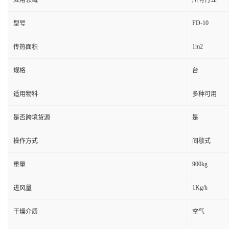
应用领域
所有行业
FD-10
型号
1m2
传热面积
规格
台
适用物料
多种可用
是否跨境货源
是
操作方式
间歇式
900kg
重量
1Kg/h
进风量
干燥介质
空气