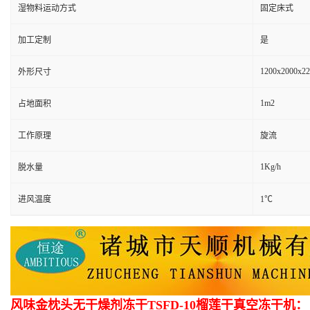
湿物料运动方式
固定床式
加工定制
是
1200x2000x2
外形尺寸
1m2
占地面积
工作原理
旋流
1Kg/h
脱水量
进风温度
1℃
风味金枕头无干燥剂冻干TSFD-10榴莲干真空冻干机