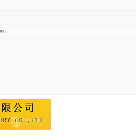
200m
：