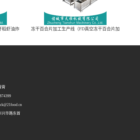
虾稻虾油炸
冻干百合片加工生产线（FD真空冻干百合片加
工流水线）
霄霄
74399
ack@21food.cn
市兴华路东首