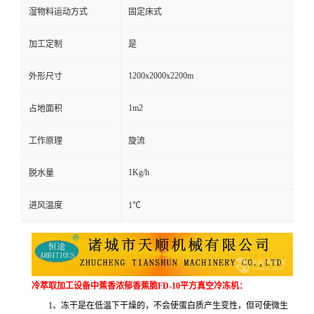
湿物料运动方式
固定床式
加工定制
是
1200x2000x2200m
外形尺寸
1m2
占地面积
工作原理
旋流
1Kg/h
脱水量
进风温度
1℃
冷萃取加工设备中蕉香浓郁香蕉脆FD-10平方真空冷冻机：
1、冻干是在低温下干燥的，不会使蛋白质产生变性，但可使微生