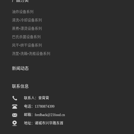
产品分类
油炸设备系列
清洗•冷却设备系列
蒸煮•漂烫设备系列
巴氏杀菌设备系列
风干•烘干设备系列
洗筐•洗箱•洗瓶设备系列
新闻动态
联系信息
联系人：曾霄霄
电话：13780874399
邮箱：
feedback@21food.cn
地址：诸城市兴华路东首