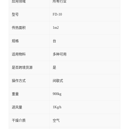
应用领域
所有行业
FD-10
型号
1m2
传热面积
规格
台
适用物料
多种可用
是否跨境货源
是
操作方式
间歇式
900kg
重量
1Kg/h
进风量
干燥介质
空气