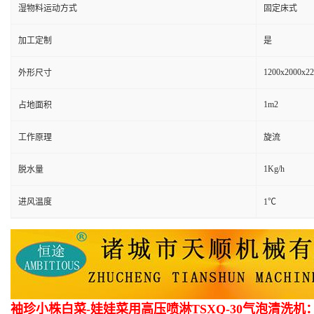
湿物料运动方式
固定床式
加工定制
是
1200x2000x2
外形尺寸
1m2
占地面积
工作原理
旋流
1Kg/h
脱水量
进风温度
1℃
袖珍小株白菜-娃娃菜用高压喷淋TSXQ-30气泡清洗机