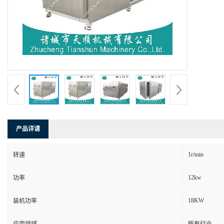
产品详请
1r/min
转速
12kw
功率
18KW
装机功率