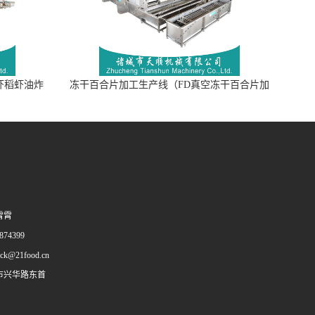
虾稻虾油炸
冻干百合片加工生产线（FD真空冻干百合片加
工流水线）
霄霄
74399
ack@21food.cn
市兴华路东首