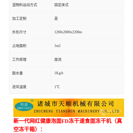
湿物料运动方式
固定床式
加工定制
是
1200x2000x2200m
外形尺寸
1m2
占地面积
工作原理
旋流
1Kg/h
脱水量
进风温度
1℃
新一代网红健康泡面FD冻干速食面冻干机（真
空冻干箱）：