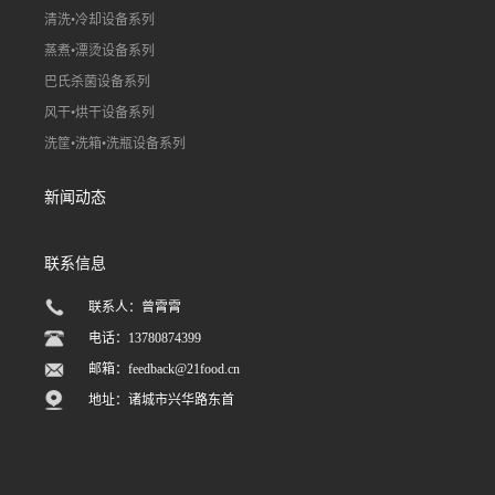
清洗•冷却设备系列
蒸煮•漂烫设备系列
巴氏杀菌设备系列
风干•烘干设备系列
洗筐•洗箱•洗瓶设备系列
新闻动态
联系信息
联系人：曾霄霄
电话：13780874399
邮箱：
feedback@21food.cn
地址：诸城市兴华路东首