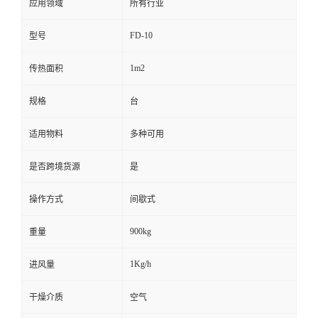
应用领域
所有行业
FD-10
型号
1m2
传热面积
规格
台
适用物料
多种可用
是否跨境货源
是
操作方式
间歇式
900kg
重量
1Kg/h
进风量
干燥介质
空气