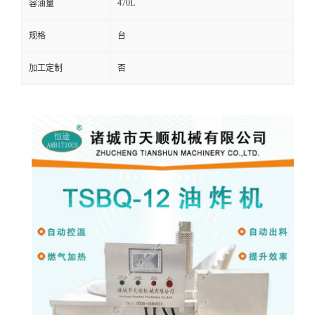
470L
容油量
规格
台
加工定制
否