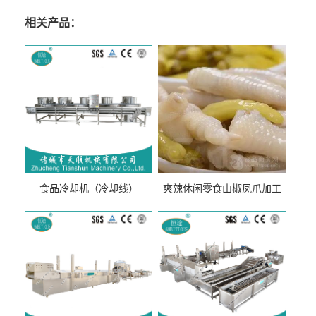
相关产品：
食品冷却机（冷却线）
爽辣休闲零食山椒凤爪加工
生产线（开袋即食泡脚鸡爪
流水线）