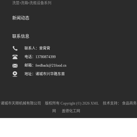
洗筐•洗箱•洗瓶设备系列
新闻动态
联系信息
联系人：曾霄霄
电话：13780874399
邮箱：
feedback@21food.cn
地址：诸城市兴华路东首
诸城市天顺机械有限公司
版权所有 Copyright (©) 2026
XML
技术支持：
食品商务
网
盖德化工网