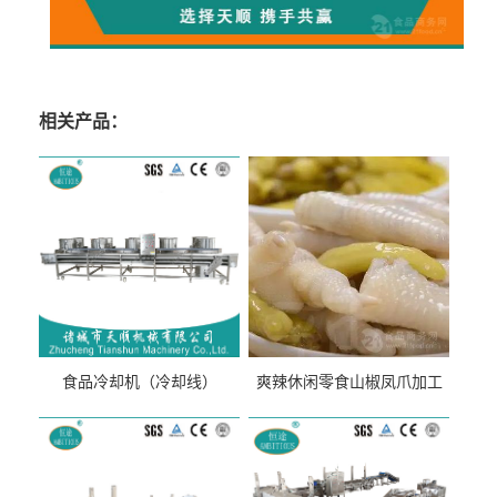
相关产品：
食品冷却机（冷却线）
爽辣休闲零食山椒凤爪加工
生产线（开袋即食泡脚鸡爪
流水线）