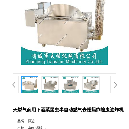
天燃气商用下酒菜昆虫半自动燃气去翅蚂蚱蝗虫油炸机
品牌：
恒途
产地：
中国 诸城市